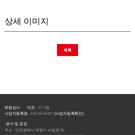
상세 이미지
목록
희림상사
대표 :
오기림
사업자등록증 :
106-26-66367
[사업자등록확인]
본사 및 공장
주소 : 인천광역시 부평구 새벌로 56