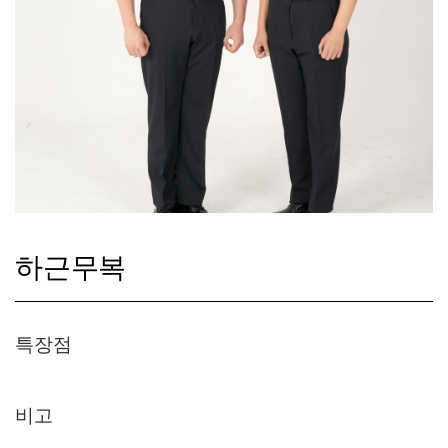
하근무복
특장점
비고