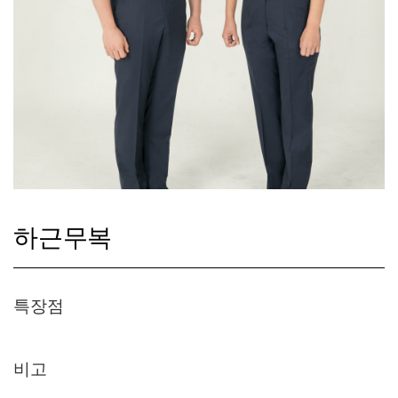
하근무복
특장점
비고