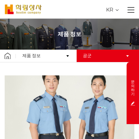
KR
제품 정보
제품 정보
공군
문
의
하
기