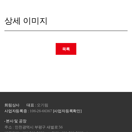
상세 이미지
목록
희림상사
대표 :
오기림
사업자등록증 :
106-26-66367
[사업자등록확인]
본사 및 공장
주소 : 인천광역시 부평구 새벌로 56