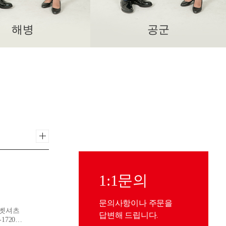
해병
공군
1:1문의
문의사항이나 주문을
벳셔츠
답변해 드립니다.
1720