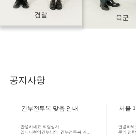
경찰
육군
공지사항
간부전투복 맞춤 안내
서울 
안녕하세요 희림상사
안녕하세
입니다현역간부님의 간부전투복 계약
문의 연락