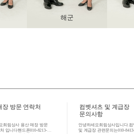
해군
매장 방문 연락처
컴벳셔츠 및 계급장
문의사항
요희림상사 용산 매장 방문
안녕하세요희림상사입니다.컴
처 입니다핸드폰010-8213-
및 계급장 관련문의는010-8413-